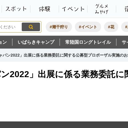
観光いばらき公式ホームペ
特集・オススメ
モデルコース
スポット
体験
#潮干狩り
#イベント
#花
ョン
いばらきキャンプ
常陸国ロングトレイル
サ
ジャパン2022」出展に係る業務委託に関する公募型プロポーザル実施の
パン2022」出展に係る業務委託
。