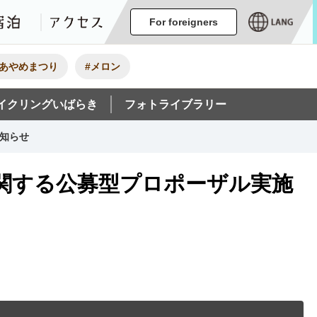
ージ
イベント
グルメ・みやげ
宿泊
アクセス
For foreigners
#あやめまつり
#メロン
イクリングいばらき
フォトライブラリー
お知らせ
に関する公募型プロポーザル実施