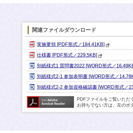
関連ファイルダウンロード
実施要領 [PDF形式／184.41KB]
仕様書 [PDF形式／229.5KB]
別紙様式1 質問書2022 [WORD形式／16.49KB
別紙様式2-1 参加表明書 [WORD形式／14.78K
別紙様式2-2 参加資格確認書 [WORD形式／23.
PDFファイルをご覧いただ
お持ちでない方は、左のボ