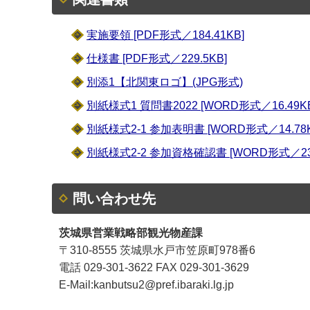
実施要領 [PDF形式／184.41KB]
仕様書 [PDF形式／229.5KB]
別添1【北関東ロゴ】(JPG形式)
別紙様式1 質問書2022 [WORD形式／16.49KB
別紙様式2-1 参加表明書 [WORD形式／14.78K
別紙様式2-2 参加資格確認書 [WORD形式／23.
問い合わせ先
茨城県営業戦略部観光物産課
〒310-8555 茨城県水戸市笠原町978番6
電話 029-301-3622 FAX 029-301-3629
E-Mail:kanbutsu2@pref.ibaraki.lg.jp