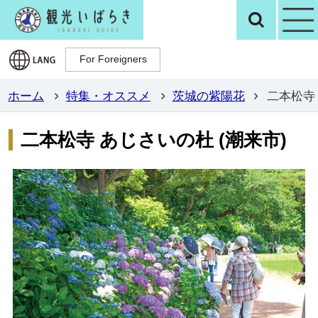
観光いばらき公
検
For Foreigners
For Foreigners
ホーム
特集・オススメ
茨城の紫陽花
二本松寺 
二本松寺 あじさいの杜 (潮来市)