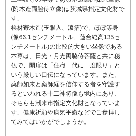
(附木造両脇侍立像)は茨城県指定文化財で
す。
桧材寄木造(玉眼入、漆箔)で、ほぼ等身
(像66.1センチメートル、蓮台総高135セ
ンチメートル)の比較的大きい坐像である
本尊は、日光・月光両脇侍菩薩と共に秘
仏で、開扉は「住職一代に一度限り」と
いう厳しい口伝になっています。また、
薬師如来と薬師経を信仰する者を守護す
るといわれる十二神将像も境内にあり、
そちらも潮来市指定文化財となっていま
す。健康祈願や病気平癒などでご参拝し
てみてはいかがでしょうか。