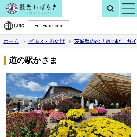
観光いばらき公
検
For Foreigners
For Foreigners
ホーム
グルメ・みやげ
茨城県内の「道の駅」ガイ
道の駅かさま