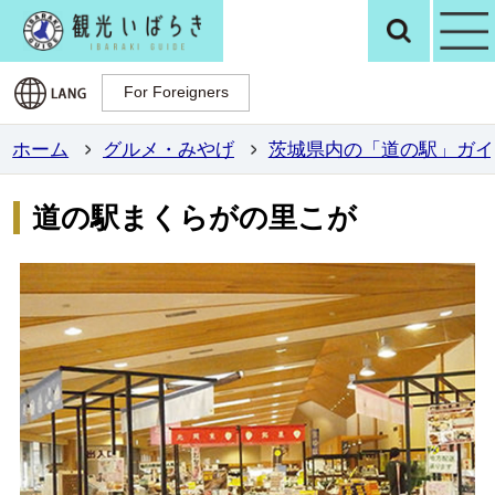
観光いばらき公
検
For Foreigners
For Foreigners
ホーム
グルメ・みやげ
茨城県内の「道の駅」ガイ
道の駅まくらがの里こが