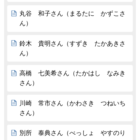
丸谷 和子さん（まるたに かずこさ
ん）
鈴木 貴明さん（すずき たかあきさ
ん）
高橋 七美希さん（たかはし なみき
さん）
川崎 常市さん（かわさき つねいち
さん）
別所 泰典さん（べっしょ やすのり