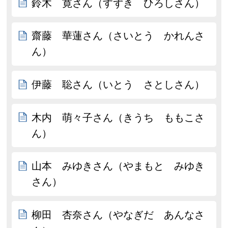
鈴木 寛さん（すずき ひろしさん）
齋藤 華蓮さん（さいとう かれんさ
ん）
伊藤 聡さん（いとう さとしさん）
木内 萌々子さん（きうち ももこさ
ん）
山本 みゆきさん（やまもと みゆき
さん）
柳田 杏奈さん（やなぎだ あんなさ