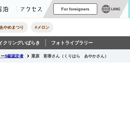
ージ
イベント
グルメ・みやげ
宿泊
アクセス
For foreigners
#あやめまつり
#メロン
イクリングいばらき
フォトライブラリー
ーS級認定者
栗原 彩香さん（くりはら あやかさん）