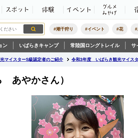
観光いばらき公式ホームペ
特集・オススメ
モデルコース
スポット
体験
#潮干狩り
#イベント
#花
ョン
いばらきキャンプ
常陸国ロングトレイル
サ
光マイスターS級認定者のご紹介
令和3年度 いばらき観光マイスタ
ら あやかさん）