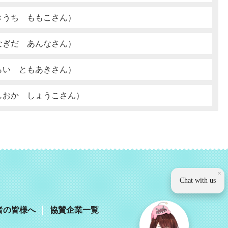
きうち ももこさん）
なぎだ あんなさん）
らい ともあきさん）
しおか しょうこさん）
観光いば
×
Chat with us
者の皆様へ
協賛企業一覧