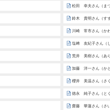
松田 幸夫さん（ま
鈴木 貴明さん（す
川崎 常市さん（か
塩﨑 友紀子さん（
荒井 美樹さん（あ
加藤 洋一さん（か
櫻井 美温さん（さ
徳永 純子さん（と
齋藤 華蓮さん（さ