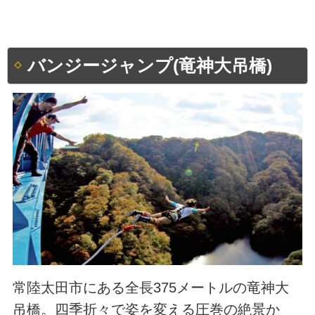
バンジージャンプ(竜神大吊橋)
常陸太田市にある全長375メートルの竜神大
吊橋。四季折々で姿を変える圧巻の絶景か