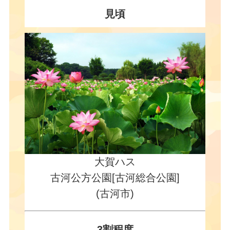
見頃
大賀ハス
古河公方公園[古河総合公園]
(古河市)
3割程度