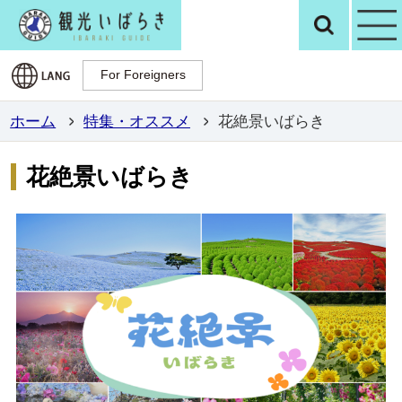
観光いばらき公
検
For Foreigners
For Foreigners
ホーム
特集・オススメ
花絶景いばらき
花絶景いばらき