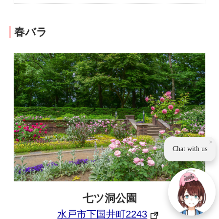
春バラ
×
Chat with us
七ツ洞公園
水戸市下国井町2243