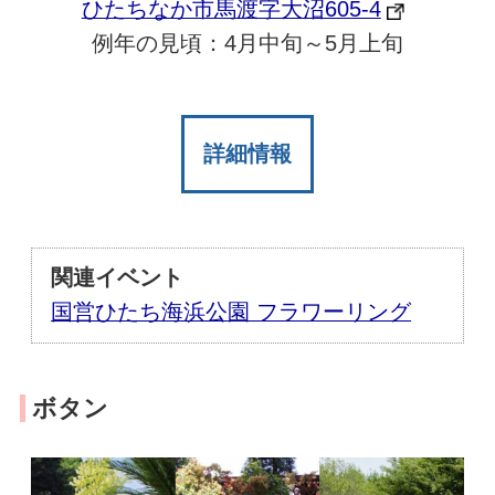
ひたちなか市馬渡字大沼605-4
例年の見頃：4月中旬～5月上旬
詳細情報
関連イベント
国営ひたち海浜公園 フラワーリング
ボタン