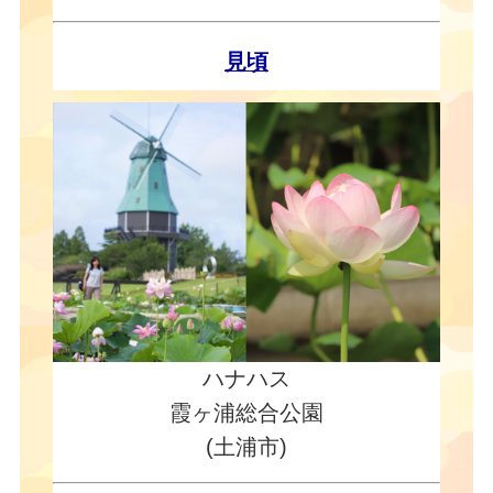
見頃
ハナハス
霞ヶ浦総合公園
(土浦市)