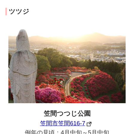
ツツジ
笠間つつじ公園
笠間市笠間616-7
例年の見頃：4月中旬～5月中旬