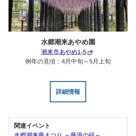
水郷潮来あやめ園
潮来市あやめ1-5
例年の見頃：4月中旬～5月上旬
詳細情報
関連イベント
水郷潮来藤まつり ～藤浪の径～