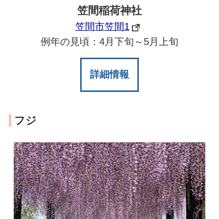
笠間稲荷神社
笠間市笠間1
例年の見頃：4月下旬～5月上旬
詳細情報
フジ