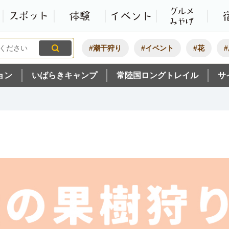
観光いばらき公式ホームペ
特集・オススメ
モデルコース
スポット
体験
#潮干狩り
#イベント
#花
ョン
いばらきキャンプ
常陸国ロングトレイル
サ