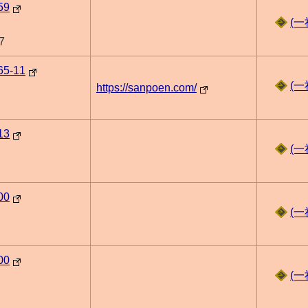
59
(
7
5-11
(
https://sanpoen.com/
13
(
00
(
00
(