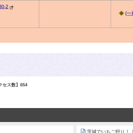
0-2
(
クセス数】
654
茨城でいちご狩り！【20