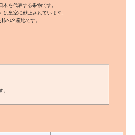
、日本を代表する果物です。
）は皇室に献上されています。
た柿の名産地です。
す。