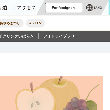
ージ
イベント
グルメ・みやげ
宿泊
アクセス
For foreigners
#あやめまつり
#メロン
イクリングいばらき
フォトライブラリー