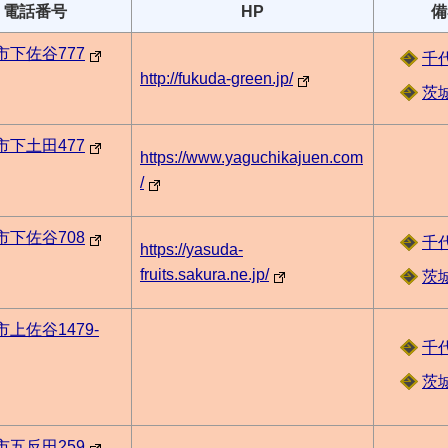
・電話番号
HP
備
下佐谷777
千
http://fukuda-green.jp/
茨
下土田477
https://www.yaguchikajuen.com
/
下佐谷708
千
https://yasuda-
fruits.sakura.ne.jp/
茨
上佐谷1479-
千
茨
五反田259