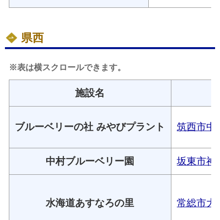
県西
※表は横スクロールできます。
施設名
ブルーベリーの社 みやびプラント
筑西市中上
中村ブルーベリー園
坂東市神田
水海道あすなろの里
常総市大塚