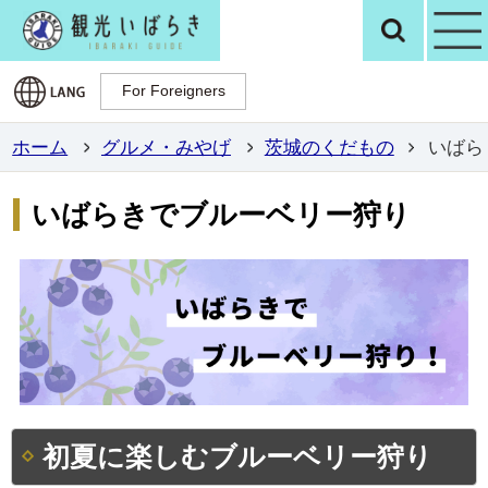
観光いばらき公
検
For Foreigners
For Foreigners
ホーム
グルメ・みやげ
茨城のくだもの
いばら
いばらきでブルーベリー狩り
初夏に楽しむブルーベリー狩り