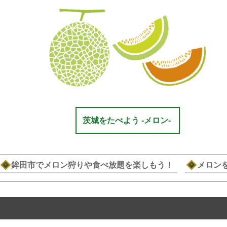
茨城をたべよう -メロン-
鉾田市でメロン狩りや食べ放題を楽しもう！
メロン