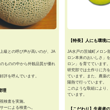
【特長】人にも環境
上級との呼び声が高いのが、JA
JA水戸の茨城町メロン
ロン本来のおいしさ」
上のものの中から外観品質が優れ
ロン」を育てています
研究部では土作りに力
好評を呼んでいます。
ています。また、農薬
陽熱で行っています。
このような取組により
管理
ています。
視検査を実施。
サーによる検査へ。
【こだわり】生産者