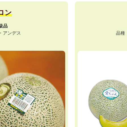
ロン
級品
・アンデス
品種