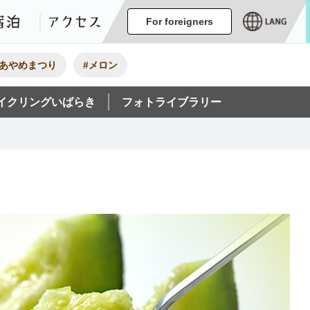
ージ
イベント
グルメ・みやげ
宿泊
アクセス
For foreigners
#あやめまつり
#メロン
イクリングいばらき
フォトライブラリー