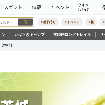
観光いばらき公式ホームペ
特集・オススメ
モデルコース
スポット
体験
#潮干狩り
#イベント
#花
ョン
いばらきキャンプ
常陸国ロングトレイル
サ
2026】