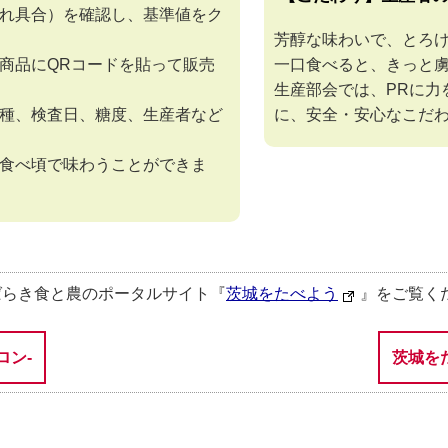
れ具合）を確認し、基準値をク
芳醇な味わいで、とろ
商品にQRコードを貼って販売
一口食べると、きっと
生産部会では、PRに力
種、検査日、糖度、生産者など
に、安全・安心なこだ
食べ頃で味わうことができま
ばらき食と農のポータルサイト『
茨城をたべよう
』をご覧く
ロン-
茨城を