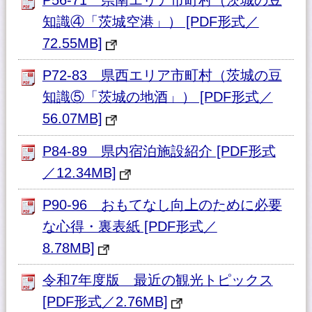
知識④「茨城空港」） [PDF形式／
72.55MB]
P72-83 県西エリア市町村（茨城の豆
知識⑤「茨城の地酒」） [PDF形式／
56.07MB]
P84-89 県内宿泊施設紹介 [PDF形式
／12.34MB]
P90-96 おもてなし向上のために必要
な心得・裏表紙 [PDF形式／
8.78MB]
令和7年度版 最近の観光トピックス
[PDF形式／2.76MB]