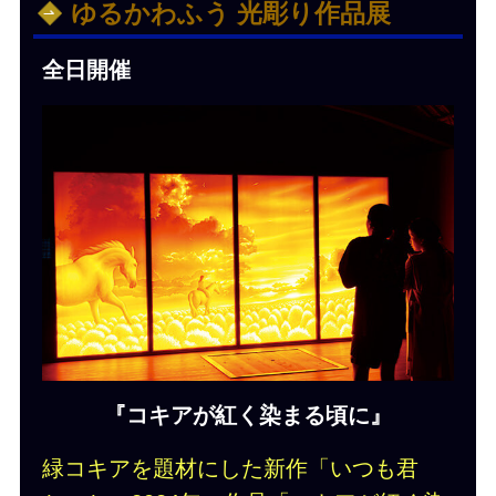
ゆるかわふう 光彫り作品展
全日開催
『コキアが紅く染まる頃に』
緑コキアを題材にした新作「いつも君