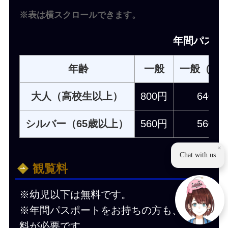
※表は横スクロールできます。
年間パスポ
年齢
一般
一般（団
大人（高校生以上）
800円
640円
シルバー（65歳以上）
560円
560円
×
Chat with us
観覧料
※幼児以下は無料です。
※年間パスポートをお持ちの方も、観覧
料が必要です。