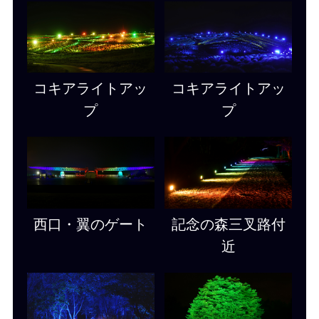
コキアライトアッ
コキアライトアッ
プ
プ
西口・翼のゲート
記念の森三叉路付
近