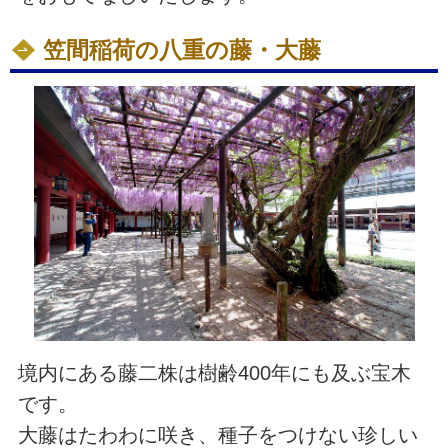
笠間稲荷の八重の藤・大藤
境内にある藤二株は樹齢400年にも及ぶ宝木
です。
大藤はたわわに咲き、種子をつけない珍しい