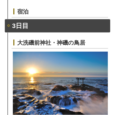
宿泊
3日目
大洗磯前神社・神磯の鳥居