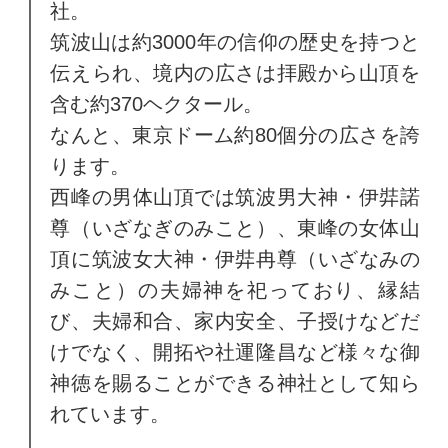
社。
筑波山は約3000年の信仰の歴史を持つと
伝えられ、境内の広さは拝殿から山頂を
含む約370ヘクタール。
なんと、東京ドーム約80個分の広さを誇
ります。
西峰の男体山頂では筑波男大神・伊弉諾
尊（いざなぎのみこと）、東峰の女体山
頂に筑波女大神・伊弉冉尊（いざなみの
みこと）の夫婦神を祀っており、縁結
び、夫婦和合、家内安全、子授けなどだ
けでなく、開拓や社運隆昌など様々な御
神徳を賜ることができる神社として知ら
れています。