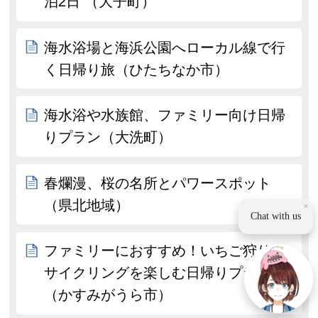
泊2日 （大子町）
海水浴場と海浜公園へローカル線で行
く日帰り旅（ひたちなか市）
海水浴や水族館、ファミリー向け日帰
りプラン（大洗町）
春爛漫、桜の名所とパワースポット
（県北地域）
×
Chat with us
ファミリーにおすすめ！いちご狩りと
サイクリングを楽しむ日帰りプラン
（かすみがうら市）