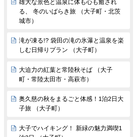
雄大な景色と温泉に体も心も癒され
る、 冬のいばらき旅 （大子町・北茨
城市）
滝が凍る!? 袋田の滝の氷瀑と温泉を楽
しむ日帰りプラン （大子町）
大迫力の紅葉と常陸秋そば （大子
町・常陸太田市・高萩市）
奥久慈の秋をまるごと体感！1泊2日大
子旅 （大子町）
大子でハイキング！ 新緑の魅力満喫1