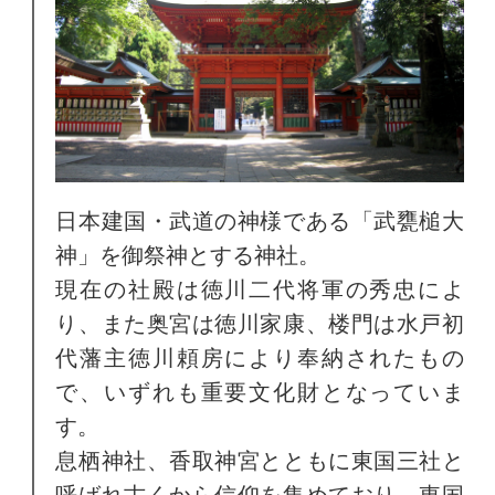
日本建国・武道の神様である「武甕槌大
神」を御祭神とする神社。
現在の社殿は徳川二代将軍の秀忠によ
り、また奥宮は徳川家康、楼門は水戸初
代藩主徳川頼房により奉納されたもの
で、いずれも重要文化財となっていま
す。
息栖神社、香取神宮とともに東国三社と
呼ばれ古くから信仰を集めており、東国