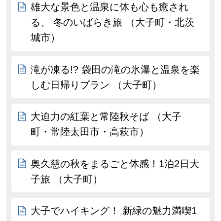
雄大な景色と温泉に体も心も癒され
る、 冬のいばらき旅 （大子町・北茨
城市）
滝が凍る!? 袋田の滝の氷瀑と温泉を楽
しむ日帰りプラン （大子町）
大迫力の紅葉と常陸秋そば （大子
町・常陸太田市・高萩市）
奥久慈の秋をまるごと体感！1泊2日大
子旅 （大子町）
大子でハイキング！ 新緑の魅力満喫1