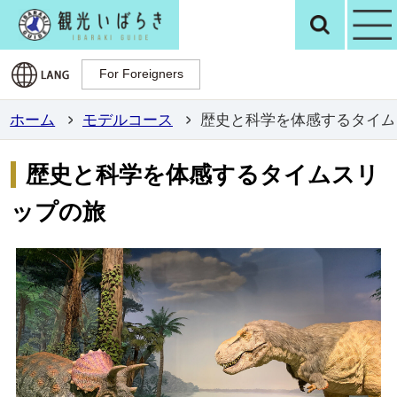
観光いばらき公
検
For Foreigners
For Foreigners
ホーム
モデルコース
歴史と科学を体感するタイム
歴史と科学を体感するタイムスリ
ップの旅