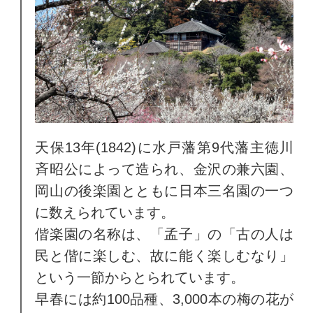
天保13年(1842)に水戸藩第9代藩主徳川
斉昭公によって造られ、金沢の兼六園、
岡山の後楽園とともに日本三名園の一つ
に数えられています。
偕楽園の名称は、「孟子」の「古の人は
民と偕に楽しむ、故に能く楽しむなり」
という一節からとられています。
早春には約100品種、3,000本の梅の花が