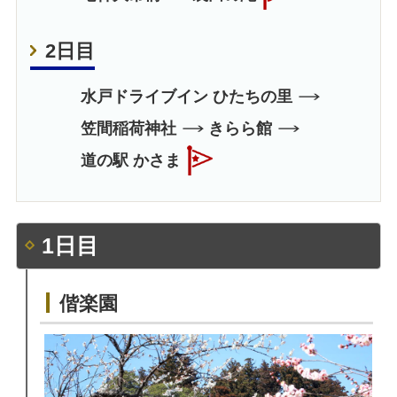
2日目
水戸ドライブイン ひたちの里
笠間稲荷神社
きらら館
道の駅 かさま
1日目
偕楽園