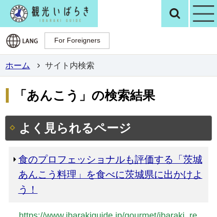
観光いばらき公
検
For Foreigners
For Foreigners
ホーム
サイト内検索
「あんこう」の検索結果
よく見られるページ
食のプロフェッショナルも評価する「茨城
あんこう料理」を食べに茨城県に出かけよ
う！
https://www.ibarakiguide.jp/gourmet/ibaraki_re