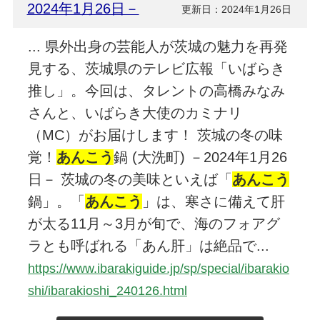
2024年1月26日－
更新日：2024年1月26日
... 県外出身の芸能人が茨城の魅力を再発
見する、茨城県のテレビ広報「いばらき
推し」。今回は、タレントの高橋みなみ
さんと、いばらき大使のカミナリ
（MC）がお届けします！ 茨城の冬の味
覚！
あんこう
鍋 (大洗町) －2024年1月26
日－ 茨城の冬の美味といえば「
あんこう
鍋」。「
あんこう
」は、寒さに備えて肝
が太る11月～3月が旬で、海のフォアグ
ラとも呼ばれる「あん肝」は絶品で...
https://www.ibarakiguide.jp/sp/special/ibarakio
shi/ibarakioshi_240126.html