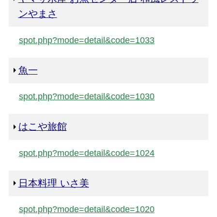
ンやまさ
spot.php?mode=detail&code=1033
魚一
spot.php?mode=detail&code=1030
はこや旅館
spot.php?mode=detail&code=1024
日本料理 いさ美
spot.php?mode=detail&code=1020