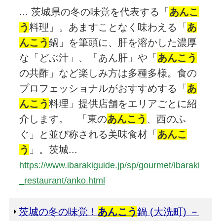
... 茨城県の冬の味覚を代表する「
あんこ
う
料理」。あますことなく味わえる「
あ
んこう
鍋」を筆頭に、肝を溶かした濃厚
な「どぶ汁」、「あん肝」や「
あんこう
の共酢」など楽しみ方は多種多様。食の
プロフェッショナルがおすすめする「
あ
んこう
料理」提供店舗をエリアごとに紹
介します。 「東の
あんこう
、西のふ
ぐ」と並び称される美味食材「
あんこ
う
」。茨城...
https://www.ibarakiguide.jp/sp/gourmet/ibaraki
_restaurant/anko.html
茨城の冬の味覚！
あんこう
鍋 (大洗町) －