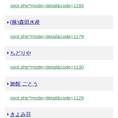
spot.php?mode=detail&code=1193
(株)森田水産
spot.php?mode=detail&code=1179
ちどりや
spot.php?mode=detail&code=1130
旅館 ごとう
spot.php?mode=detail&code=1129
きよみ荘