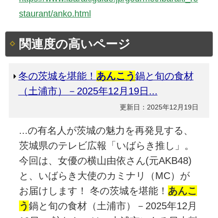
staurant/anko.html
関連度の高いページ
冬の茨城を堪能！
あんこう
鍋と旬の食材
（土浦市）－2025年12月19日...
更新日：2025年12月19日
...の有名人が茨城の魅力を再発見する、
茨城県のテレビ広報「いばらき推し」。
今回は、女優の横山由依さん(元AKB48)
と、いばらき大使のカミナリ（MC）が
お届けします！ 冬の茨城を堪能！
あんこ
う
鍋と旬の食材（土浦市）－2025年12月