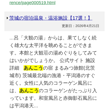
rence/page000519.html
茨城の宿泊温泉・温浴施設【17選！】
更新日：2026年4月21日
...呂「大観の湯」からは、果てしなく続
く雄大な太平洋を眺めることができま
す。本館と大観荘の湯めぐりをしてみて
はいかがでしょうか。 公式サイト 施設
詳細
あんこう
の宿 まるみつ旅館(北茨
城市) 茨城最北端の漁港・平潟港のすぐ
近く。女性に人気のコラーゲン風呂に
は、
あんこう
のコラーゲンがたっぷり入
っています。和室風呂と赤御影石風呂に
は平潟港天...