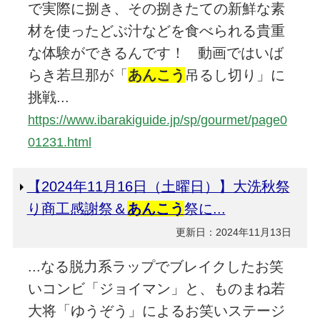
で実際に捌き、その捌きたての新鮮な素
材を使ったどぶ汁などを食べられる貴重
な体験ができるんです！ 動画ではいば
らき若旦那が「
あんこう
吊るし切り」に
挑戦...
https://www.ibarakiguide.jp/sp/gourmet/page0
01231.html
【2024年11月16日（土曜日）】大洗秋祭
り商工感謝祭＆
あんこう
祭に...
更新日：2024年11月13日
...なる脱力系ラップでブレイクしたお笑
いコンビ「ジョイマン」と、ものまね若
大将「ゆうぞう」によるお笑いステージ