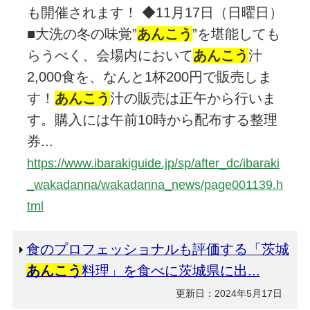
も開催されます！ ◆11月17日（日曜日）
■大洗の冬の味覚”
あんこう
”を堪能しても
らうべく、会場内において
あんこう
汁
2,000食を、なんと1杯200円で販売しま
す！
あんこう
汁の販売は正午から行いま
す。購入には午前10時から配布する整理
券...
https://www.ibarakiguide.jp/sp/after_dc/ibaraki
_wakadanna/wakadanna_news/page001139.h
tml
食のプロフェッショナルも評価する「茨城
あんこう
料理」を食べに茨城県に出...
更新日：2024年5月17日