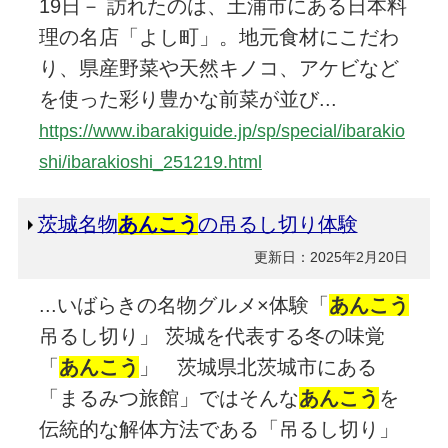
19日－ 訪れたのは、土浦市にある日本料
理の名店「よし町」。地元食材にこだわ
り、県産野菜や天然キノコ、アケビなど
を使った彩り豊かな前菜が並び...
https://www.ibarakiguide.jp/sp/special/ibarakio
shi/ibarakioshi_251219.html
茨城名物
あんこう
の吊るし切り体験
更新日：2025年2月20日
...いばらきの名物グルメ×体験「
あんこう
吊るし切り」 茨城を代表する冬の味覚
「
あんこう
」 茨城県北茨城市にある
「まるみつ旅館」ではそんな
あんこう
を
伝統的な解体方法である「吊るし切り」