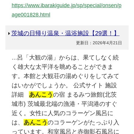
https://www.ibarakiguide.jp/sp/special/onsen/p
age001828.html
茨城の日帰り温泉・温浴施設【29選！】
更新日：2026年4月21日
...呂「大観の湯」からは、果てしなく続
く雄大な太平洋を眺めることができま
す。本館と大観荘の湯めぐりをしてみて
はいかがでしょうか。 公式サイト 施設
詳細
あんこう
の宿 まるみつ旅館(北茨
城市) 茨城最北端の漁港・平潟港のすぐ
近く。女性に人気のコラーゲン風呂に
は、
あんこう
のコラーゲンがたっぷり入
っています。和室風呂と赤御影石風呂に