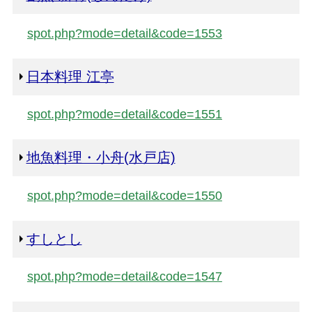
spot.php?mode=detail&code=1553
日本料理 江亭
spot.php?mode=detail&code=1551
地魚料理・小舟(水戸店)
spot.php?mode=detail&code=1550
すしとし
spot.php?mode=detail&code=1547