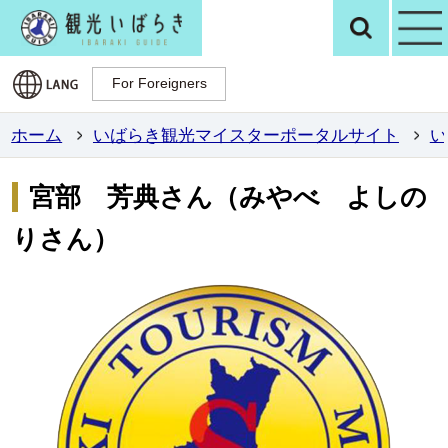
観光いばらき公
検
For Foreigners
For Foreigners
ホーム
いばらき観光マイスターポータルサイト
い
宮部 芳典さん（みやべ よしの
りさん）