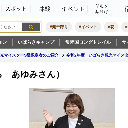
観光いばらき公式ホームペ
特集・オススメ
モデルコース
スポット
体験
#潮干狩り
#イベント
#花
ョン
いばらきキャンプ
常陸国ロングトレイル
サ
光マイスターS級認定者のご紹介
令和2年度 いばらき観光マイスタ
ら あゆみさん）