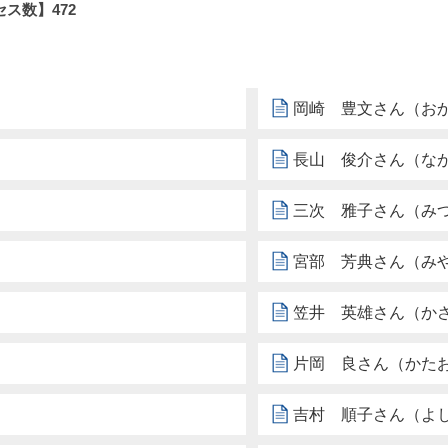
セス数】
472
岡崎 豊文さん（お
長山 俊介さん（な
三次 雅子さん（み
宮部 芳典さん（み
笠井 英雄さん（か
片岡 良さん（かた
吉村 順子さん（よ