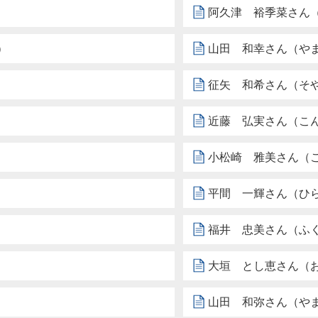
阿久津 裕季菜さん
）
山田 和幸さん（や
征矢 和希さん（そ
近藤 弘実さん（こ
小松崎 雅美さん（
平間 一輝さん（ひ
福井 忠美さん（ふ
大垣 とし恵さん（
山田 和弥さん（や