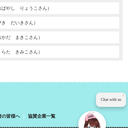
おばやし りょうこさん）
びき だいきさん）
おかだ まきこさん）
くらた きみこさん）
観光いば
×
Chat with us
者の皆様へ
協賛企業一覧