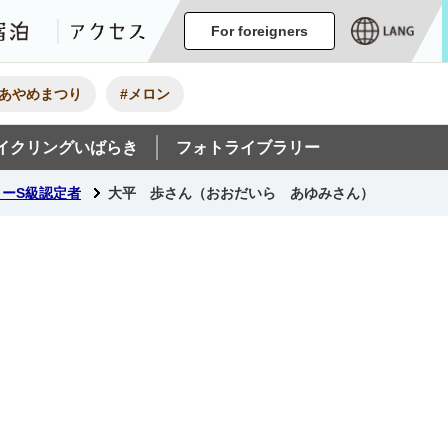
ージ
イベント
グルメ・みやげ
宿泊
アクセス
For foreigners
#あやめまつり
#メロン
イクリングいばらき
フォトライブラリー
ーS級認定者
大平 歩さん（おおだいら あゆみさん）