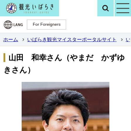
観光いばらき公
検
For Foreigners
For Foreigners
ホーム
いばらき観光マイスターポータルサイト
い
山田 和幸さん（やまだ かずゆ
きさん）