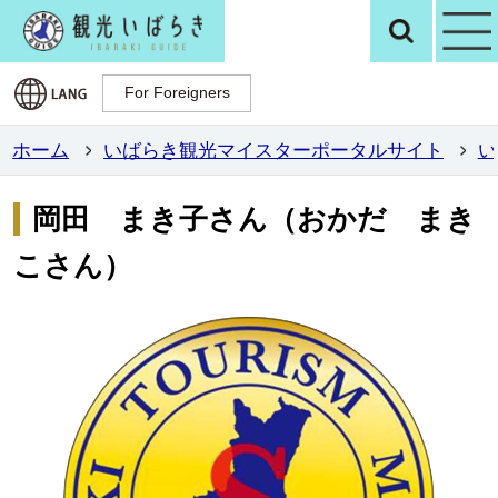
観光いばらき公
検
For Foreigners
For Foreigners
ホーム
いばらき観光マイスターポータルサイト
い
岡田 まき子さん（おかだ まき
こさん）