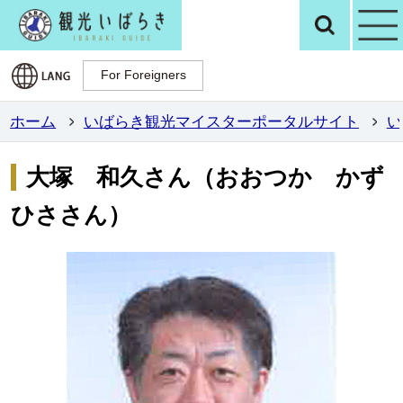
観光いばらき公
検
For Foreigners
For Foreigners
ホーム
いばらき観光マイスターポータルサイト
い
大塚 和久さん（おおつか かず
ひささん）