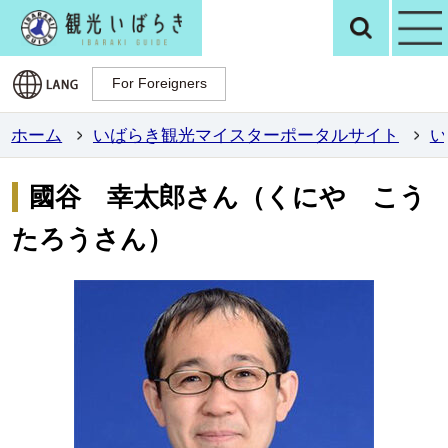
観光いばらき公
検
For Foreigners
For Foreigners
ホーム
いばらき観光マイスターポータルサイト
い
國谷 幸太郎さん（くにや こう
たろうさん）