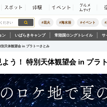
観光いばらき公式ホームペ
特集・オススメ
モデルコース
スポット
体験
#花火
#海水浴
#イベント
ョン
いばらきキャンプ
常陸国ロングトレイル
サ
別天体観望会 in プラトーさとみ
よう！ 特別天体観望会 in プラ