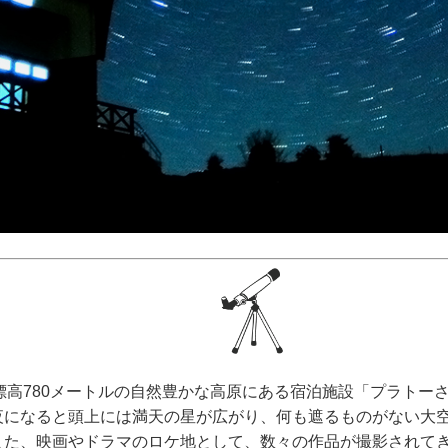
標高780メートルの自然豊かな高原にある宿泊施設「プラトー
夜になると頭上には満天の星が広がり、何も遮るものがない大
また、映画やドラマのロケ地として、数々の作品が撮影されて