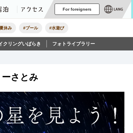
ージ
イベント
グルメ・みやげ
宿泊
アクセス
For foreigners
#夏休み
#プール
#水遊び
イクリングいばらき
フォトライブラリー
トーさとみ