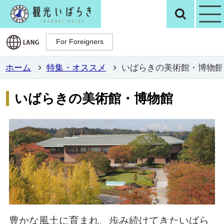
観光いばらき公
検
For Foreigners
For Foreigners
ホーム
特集・オススメ
いばらきの美術館・博物館
いばらきの美術館・博物館
豊かな風土に育まれ、歩み続けてきたいばら