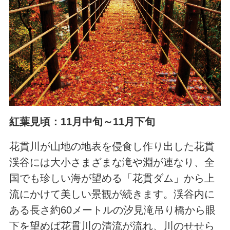
紅葉見頃：11月中旬～11月下旬
花貫川が山地の地表を侵食し作り出した花貫
渓谷には大小さまざまな滝や淵が連なり、全
国でも珍しい海が望める「花貫ダム」から上
流にかけて美しい景観が続きます。渓谷内に
ある長さ約60メートルの汐見滝吊り橋から眼
下を望めば花貫川の清流が流れ、川のせせら