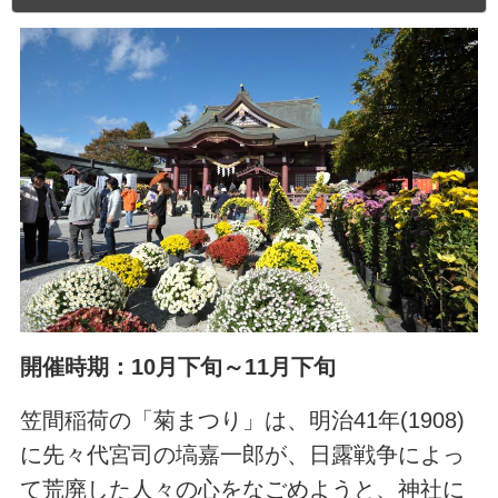
開催時期：10月下旬～11月下旬
笠間稲荷の「菊まつり」は、明治41年(1908)
に先々代宮司の塙嘉一郎が、日露戦争によっ
て荒廃した人々の心をなごめようと、神社に