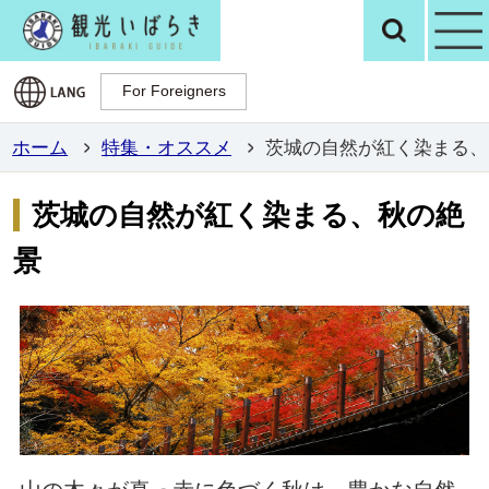
観光いばらき公
検
For Foreigners
For Foreigners
ホーム
特集・オススメ
茨城の自然が紅く染まる、
茨城の自然が紅く染まる、秋の絶
景