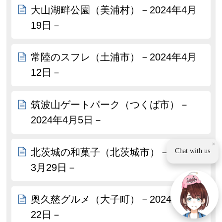
大山湖畔公園（美浦村）－2024年4月
19日－
常陸のスフレ（土浦市）－2024年4月
12日－
筑波山ゲートパーク（つくば市）－
2024年4月5日－
×
北茨城の和菓子（北茨城市）－2024年
Chat with us
3月29日－
奥久慈グルメ（大子町）－2024年3月
22日－