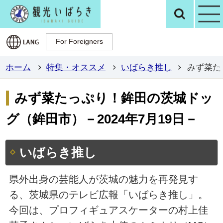
観光いばらき公
検
For Foreigners
For Foreigners
ホーム
特集・オススメ
いばらき推し
みず菜た
みず菜たっぷり！鉾田の茨城ドッ
グ（鉾田市）－2024年7月19日－
いばらき推し
県外出身の芸能人が茨城の魅力を再発見す
る、茨城県のテレビ広報「いばらき推し」。
今回は、プロフィギュアスケーターの村上佳