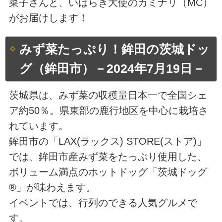
菜子さんと、いばらき大使のカミナリ（MC）
がお届けします！
みず菜たっぷり！鉾田の茨城ドッ
グ（鉾田市）－2024年7月19日－
茨城県は、みず菜の収穫量日本一で全国シェ
ア約50％。県東部の鹿行地区を中心に栽培さ
れています。
鉾田市の「LAX(ラックス) STORE(ストア)」
では、鉾田市産みず菜をたっぷり使用した、
ボリューム満点のホットドッグ「茨城ドッグ
®」が味わえます。
イベントでは、行列のできる人気グルメで
す。