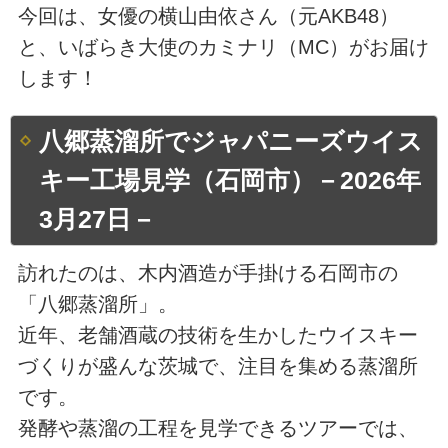
今回は、女優の横山由依さん（元AKB48）
と、いばらき大使のカミナリ（MC）がお届け
します！
八郷蒸溜所でジャパニーズウイス
キー工場見学（石岡市）－2026年
3月27日－
訪れたのは、木内酒造が手掛ける石岡市の
「八郷蒸溜所」。
近年、老舗酒蔵の技術を生かしたウイスキー
づくりが盛んな茨城で、注目を集める蒸溜所
です。
発酵や蒸溜の工程を見学できるツアーでは、