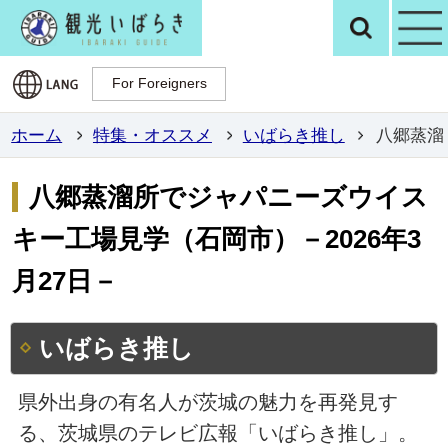
観光いばらき公
検
For Foreigners
For Foreigners
ホーム
特集・オススメ
いばらき推し
八郷蒸溜
八郷蒸溜所でジャパニーズウイス
キー工場見学（石岡市）－2026年3
月27日－
いばらき推し
県外出身の有名人が茨城の魅力を再発見す
る、茨城県のテレビ広報「いばらき推し」。