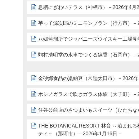
息栖にぎわいテラス（神栖市）－2026年4月2
芋っ子源次郎のミニモンブラン（行方市）－20
八郷蒸溜所でジャパニーズウイスキー工場見学（
駒村清明堂の水車でつくる線香（石岡市）－20
金砂郷食品の粢納豆（常陸太田市）－2026年
ホシノガラスで吹きガラス体験（大子町）－20
住谷公商店のさつまいもスイーツ（ひたちなか市
THE BOTANICAL RESORT 林音 ～
ティ～（那珂市）－2026年1月16日－