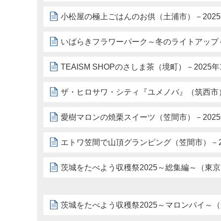
小松屋の極上ごはんのお供（土浦市）－2025年
いばらきフラワーパーク～冬のライトアップ～（
TEAISM SHOPのさしま茶（境町）－2025年
ザ・ヒロサワ・シティ『ユメノバ』（筑西市）－
愛樹マロンの焼栗スイーツ（笠間市）－2025年
エトワ笠間で山頂グランピング（笠間市）－20
茨城をたべよう収穫祭2025～総集編～（東京）
茨城をたべよう収穫祭2025～マロンパイ～（東