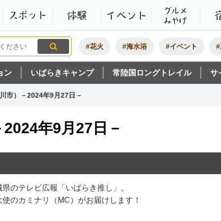
観光いばらき公式ホームペ
特集・オススメ
モデルコース
スポット
体験
#花火
#海水浴
#イベント
ョン
いばらきキャンプ
常陸国ロングトレイル
サ
市）－2024年9月27日－
024年9月27日－
城県のテレビ広報「いばらき推し」。
大使のカミナリ（MC）がお届けします！