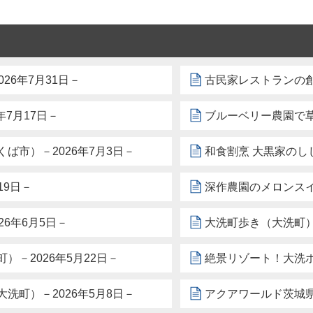
26年7月31日－
古民家レストランの創
6年7月17日－
ブルーベリー農園で草
ば市）－2026年7月3日－
和食割烹 大黒家のし
19日－
深作農園のメロンスイ
6年6月5日－
大洗町歩き（大洗町）－
洗町）－2026年5月22日－
絶景リゾート！大洗ホ
洗町）－2026年5月8日－
アクアワールド茨城県