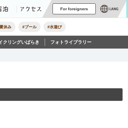
ージ
イベント
グルメ・みやげ
宿泊
アクセス
For foreigners
#夏休み
#プール
#水遊び
イクリングいばらき
フォトライブラリー