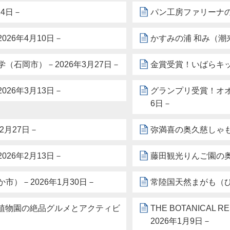
4日－
パン工房ファリーナの
26年4月10日－
かすみの浦 和み（潮来
石岡市）－2026年3月27日－
金賞受賞！いばらキッ
26年3月13日－
グランプリ受賞！オオ
6日－
2月27日－
弥満喜の奥久慈しゃも
26年2月13日－
藤田観光りんご園の奥
）－2026年1月30日－
常陸国天然まがも（ひ
泊まれる植物園の絶品グルメとアクティビ
THE BOTANICA
2026年1月9日－