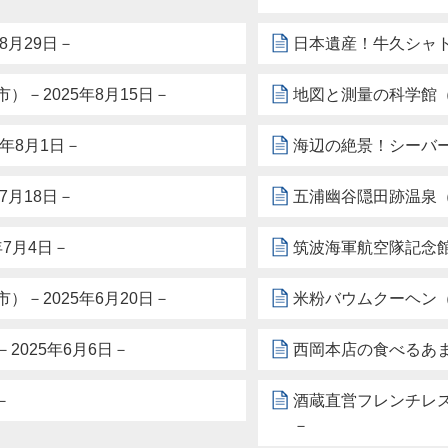
8月29日－
日本遺産！牛久シャト
－2025年8月15日－
地図と測量の科学館（
年8月1日－
海辺の絶景！シーバー
7月18日－
五浦幽谷隠田跡温泉（
7月4日－
筑波海軍航空隊記念館
－2025年6月20日－
米粉バウムクーヘン（
025年6月6日－
西岡本店の食べるあま
－
酒蔵直営フレンチレスト
－