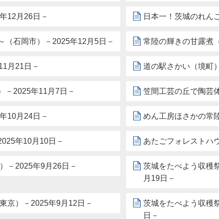
12月26日－
日本一！茨城のれんこ
石岡市）－2025年12月5日－
常陸の輝きの甘露煮（古
11月21日－
道の駅さかい（境町）－
2025年11月7日－
笠間工芸の丘で陶芸体
10月24日－
めん工房ほさかの常陸
25年10月10日－
あたごフォレストハウ
－2025年9月26日－
茨城をたべよう収穫祭
月19日－
京）－2025年9月12日－
茨城をたべよう収穫祭
日－