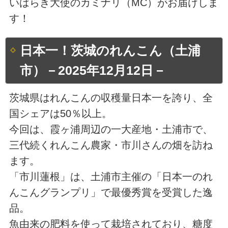
いばらき大使のカミナリ（MC）がお届けしま
す！
日本一！茨城のれんこん（土浦
市）－2025年12月12日－
茨城県はれんこんの収穫量日本一を誇り、全
国シェアは50％以上。
今回は、霞ヶ浦周辺の一大産地・土浦市で、
三代続くれんこん農家・市川さんの畑を訪ね
ます。
「市川蓮根」は、土浦市主催の「日本一のれ
んこんグランプリ」で最優秀賞を受賞した逸
品。
魚由来の肥料を使って栽培されており、糖度