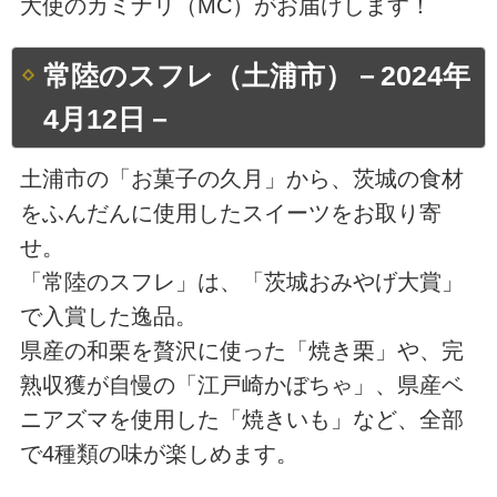
大使のカミナリ（MC）がお届けします！
常陸のスフレ（土浦市）－2024年
4月12日－
土浦市の「お菓子の久月」から、茨城の食材
をふんだんに使用したスイーツをお取り寄
せ。
「常陸のスフレ」は、「茨城おみやげ大賞」
で入賞した逸品。
県産の和栗を贅沢に使った「焼き栗」や、完
熟収獲が自慢の「江戸崎かぼちゃ」、県産ベ
ニアズマを使用した「焼きいも」など、全部
で4種類の味が楽しめます。