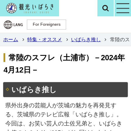
観光いばらき公
検
For Foreigners
For Foreigners
ホーム
特集・オススメ
いばらき推し
常陸のス
常陸のスフレ（土浦市）－2024年
4月12日－
いばらき推し
県外出身の芸能人が茨城の魅力を再発見す
る、茨城県のテレビ広報「いばらき推し」。
今回は、お笑い芸人の土佐兄弟と、いばらき