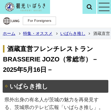
観光いばらき公
検
For Foreigners
For Foreigners
ホーム
特集・オススメ
いばらき推し
酒蔵直営フ
酒蔵直営フレンチレストラン
BRASSERIE JOZO（常総市）－
2025年5月16日－
いばらき推し
県外出身の有名人が茨城の魅力を再発見す
る、茨城県のテレビ広報「いばらき推し」。