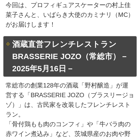
今回は、プロフィギュアスケーターの村上佳
菜子さんと、いばらき大使のカミナリ（MC）
がお届けします！
酒蔵直営フレンチレストラン
BRASSERIE JOZO（常総市）－
2025年5月16日－
常総市の創業128年の酒蔵「野村醸造」が運
営する「BRASSERIE JOZO（ブラスリージョ
ゾ）」は、古民家を改装したフレンチレスト
ラン。
「骨付鶏もも肉のコンフィ」や「牛バラ肉の
赤ワイン煮込み」など、茨城県産のお肉や野