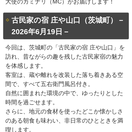
大使のカミナリ（MC）がお届けします！
古民家の宿 庄や山口（茨城町）－
2026年6月19日－
今回は、茨城町の「古民家の宿 庄や山口」を
訪れ、昔ながらの趣を残した古民家宿の魅力
を体感します。
客室は、蔵や離れを改装した落ち着きある空
間で、すべて五右衛門風呂付き。
自然に囲まれた環境の中で、ゆったりとした
時間を過ごせます。
さらに、地元の食材を使ったどこか懐かしさ
のある朝食も味わい、非日常のひとときを満
喫します。