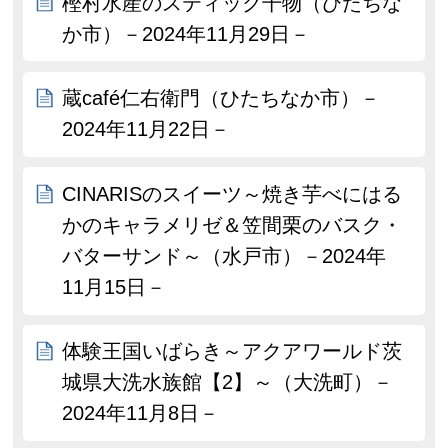
樫村水産のスティック干物（ひたちな
か市）－2024年11月29日－
蔵café仁右衛門（ひたちなか市）－
2024年11月22日－
CINARISのスイーツ～焼き芋べにはる
かのキャラメリゼ＆笠間栗のバスク・
バターサンド～（水戸市）－2024年
11月15日－
体験王国いばらき～アクアワールド茨
城県大洗水族館【2】～（大洗町）－
2024年11月8日－