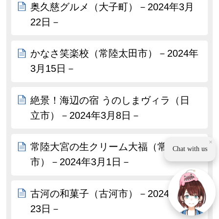
奥久慈グルメ（大子町）－2024年3月
22日－
かなさ笑楽校（常陸太田市）－2024年
3月15日－
絶景！海辺の宿 うのしまヴィラ（日
立市）－2024年3月8日－
×
常陸大宮の生クリーム大福（常陸大宮
Chat with us
市）－2024年3月1日－
古河の和菓子（古河市）－2024年2月
23日－