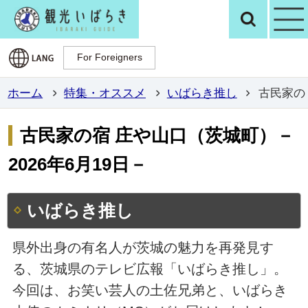
観光いばらき公
検
For Foreigners
For Foreigners
ホーム
特集・オススメ
いばらき推し
古民家の宿
古民家の宿 庄や山口（茨城町）－
2026年6月19日－
いばらき推し
県外出身の有名人が茨城の魅力を再発見す
る、茨城県のテレビ広報「いばらき推し」。
今回は、お笑い芸人の土佐兄弟と、いばらき