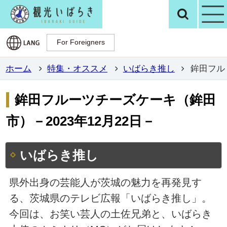
観光いばらき公
検
For Foreigners
For Foreigners
ホーム
特集・オススメ
いばらき推し
鉾田フル
鉾田フルーツチーズケーキ（鉾田
市）－2023年12月22日－
いばらき推し
県外出身の芸能人が茨城の魅力を再発見す
る、茨城県のテレビ広報「いばらき推し」。
今回は、お笑い芸人の土佐兄弟と、いばらき