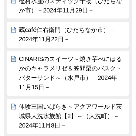
樫村水産のスティック干物（ひたちな
か市）－2024年11月29日－
蔵café仁右衛門（ひたちなか市）－
2024年11月22日－
CINARISのスイーツ～焼き芋べにはる
かのキャラメリゼ＆笠間栗のバスク・
バターサンド～（水戸市）－2024年
11月15日－
体験王国いばらき～アクアワールド茨
城県大洗水族館【2】～（大洗町）－
2024年11月8日－