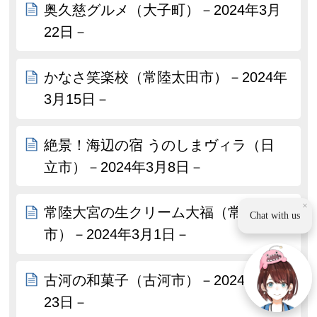
奥久慈グルメ（大子町）－2024年3月
22日－
かなさ笑楽校（常陸太田市）－2024年
3月15日－
絶景！海辺の宿 うのしまヴィラ（日
立市）－2024年3月8日－
×
常陸大宮の生クリーム大福（常陸大宮
Chat with us
市）－2024年3月1日－
古河の和菓子（古河市）－2024年2月
23日－