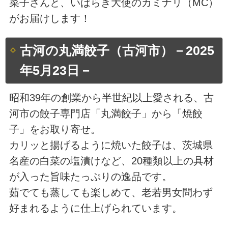
菜子さんと、いばらき大使のカミナリ（MC）
がお届けします！
古河の丸満餃子（古河市）－2025
年5月23日－
昭和39年の創業から半世紀以上愛される、古
河市の餃子専門店「丸満餃子」から「焼餃
子」をお取り寄せ。
カリッと揚げるように焼いた餃子は、茨城県
名産の白菜の塩漬けなど、20種類以上の具材
が入った旨味たっぷりの逸品です。
茹でても蒸しても楽しめて、老若男女問わず
好まれるように仕上げられています。