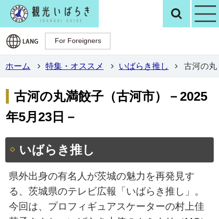
観光いばらき公
検
For Foreigners
For Foreigners
ホーム
特集・オススメ
いばらき推し
古河の丸
古河の丸満餃子（古河市）－2025
年5月23日－
いばらき推し
県外出身の有名人が茨城の魅力を再発見す
る、茨城県のテレビ広報「いばらき推し」。
今回は、プロフィギュアスケーターの村上佳