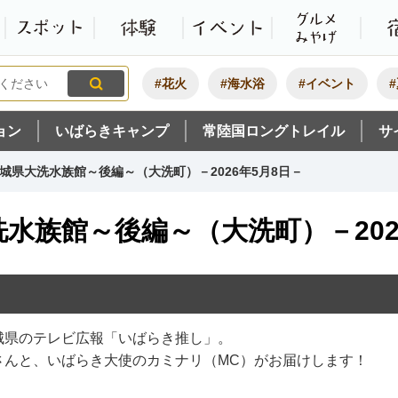
観光いばらき公式ホームペ
特集・オススメ
モデルコース
スポット
体験
#花火
#海水浴
#イベント
ョン
いばらきキャンプ
常陸国ロングトレイル
サ
城県大洗水族館～後編～（大洗町）－2026年5月8日－
水族館～後編～（大洗町）－202
城県のテレビ広報「いばらき推し」。
さんと、いばらき大使のカミナリ（MC）がお届けします！