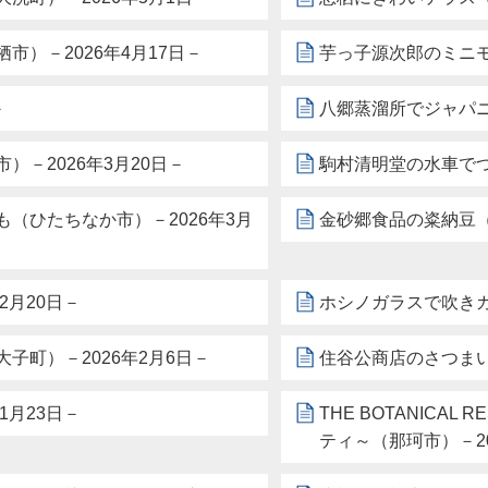
）－2026年4月17日－
芋っ子源次郎のミニモ
－
八郷蒸溜所でジャパニ
－2026年3月20日－
駒村清明堂の水車でつ
（ひたちなか市）－2026年3月
金砂郷食品の粢納豆（
2月20日－
ホシノガラスで吹きガ
子町）－2026年2月6日－
住谷公商店のさつまい
1月23日－
THE BOTANICA
ティ～（那珂市）－20