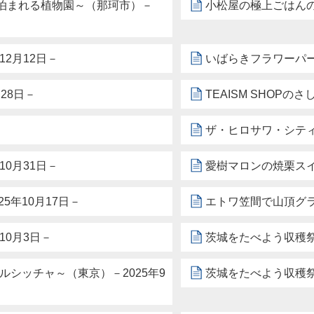
日本初！泊まれる植物園～（那珂市）－
小松屋の極上ごはんの
2月12日－
いばらきフラワーパー
28日－
TEAISM SHOPの
ザ・ヒロサワ・シティ
0月31日－
愛樹マロンの焼栗スイ
5年10月17日－
エトワ笠間で山頂グラ
10月3日－
茨城をたべよう収穫祭2
ルシッチャ～（東京）－2025年9
茨城をたべよう収穫祭2