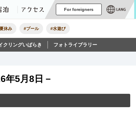
ージ
イベント
グルメ・みやげ
宿泊
アクセス
For foreigners
#夏休み
#プール
#水遊び
イクリングいばらき
フォトライブラリー
6年5月8日－