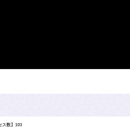
セス数】
103