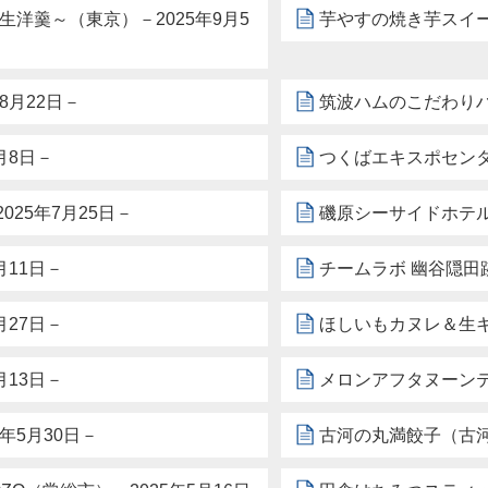
生洋羹～（東京）－2025年9月5
芋やすの焼き芋スイー
8月22日－
筑波ハムのこだわりハ
月8日－
つくばエキスポセンタ
25年7月25日－
磯原シーサイドホテル
月11日－
チームラボ 幽谷隠田
月27日－
ほしいもカヌレ＆生キ
月13日－
メロンアフタヌーンテ
年5月30日－
古河の丸満餃子（古河市