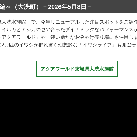
～（大洗町）－2026年5月8日－
県大洗水族館」で、今年リニューアルした注目スポットをご紹
、イルカとアシカの息の合ったダイナミックなパフォーマンス
トアクアワールド」や、装い新たなおみやげ売り場にも注目し
約2万匹のイワシが群れ泳ぐ幻想的な「イワシライフ」も見逃せ
アクアワールド茨城県大洗水族館