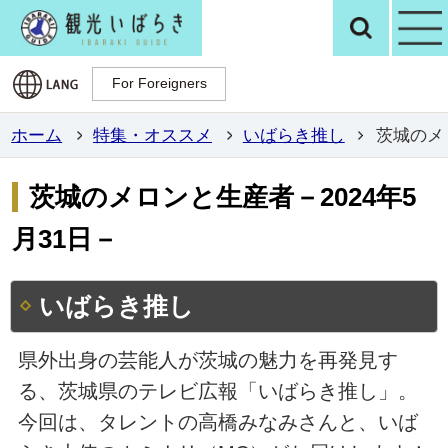
観光いばらき公
検
For Foreigners
For Foreigners
ホーム
特集・オススメ
いばらき推し
茨城のメロ
茨城のメロンと生産者－2024年5
月31日－
いばらき推し
県外出身の芸能人が茨城の魅力を再発見す
る、茨城県のテレビ広報「いばらき推し」。
今回は、タレントの高橋みなみさんと、いば