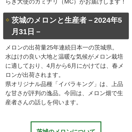
らき大使のカミナリ（MC）がお届けします！
茨城のメロンと生産者－2024年5
月31日－
メロンの出荷量25年連続日本一の茨城県。
水はけの良い大地と温暖な気候がメロン栽培
に適しており、4月から6月にかけては、春メ
ロンが出荷されます。
県オリジナル品種「イバラキング」は、上品
な甘さが評判の逸品。今回は、メロン畑で生
産者さんの話しを伺います。
茨城のメロンについて