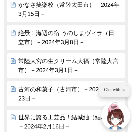
かなさ笑楽校（常陸太田市）－2024年
3月15日－
絶景！海辺の宿 うのしまヴィラ（日
立市）－2024年3月8日－
常陸大宮の生クリーム大福（常陸大宮
市）－2024年3月1日－
×
古河の和菓子（古河市）－2024年2月
Chat with us
23日－
世界に誇る工芸品！結城紬（結城市）
－2024年2月16日－