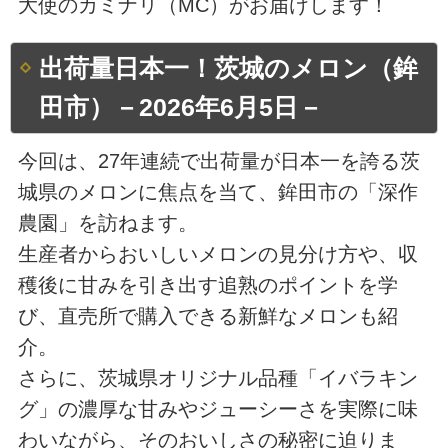
大使のカミナリ（MC）がお届けします！
出荷量日本一！茨城のメロン（鉾
田市）－2026年6月5日－
今回は、27年連続で出荷量が日本一を誇る茨
城県のメロンに焦点を当て、鉾田市の「深作
農園」を訪ねます。
生産者からおいしいメロンの見分け方や、収
穫後に甘みを引き出す追熟のポイントを学
び、直売所で購入できる新鮮なメロンも紹
介。
さらに、茨城県オリジナル品種「イバラキン
グ」の濃厚な甘みやジューシーさを実際に味
わいながら、そのおいしさの秘密に迫りま