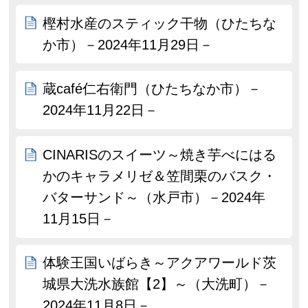
樫村水産のスティック干物（ひたちな
か市）－2024年11月29日－
蔵café仁右衛門（ひたちなか市）－
2024年11月22日－
CINARISのスイーツ～焼き芋べにはる
かのキャラメリゼ＆笠間栗のバスク・
バターサンド～（水戸市）－2024年
11月15日－
体験王国いばらき～アクアワールド茨
城県大洗水族館【2】～（大洗町）－
2024年11月8日－