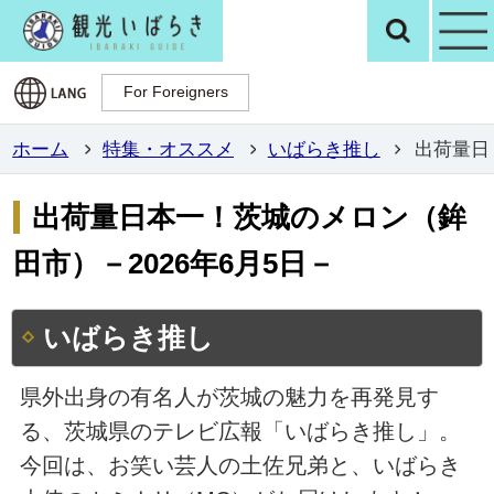
観光いばらき公
検
For Foreigners
For Foreigners
ホーム
特集・オススメ
いばらき推し
出荷量日
出荷量日本一！茨城のメロン（鉾
田市）－2026年6月5日－
いばらき推し
県外出身の有名人が茨城の魅力を再発見す
る、茨城県のテレビ広報「いばらき推し」。
今回は、お笑い芸人の土佐兄弟と、いばらき