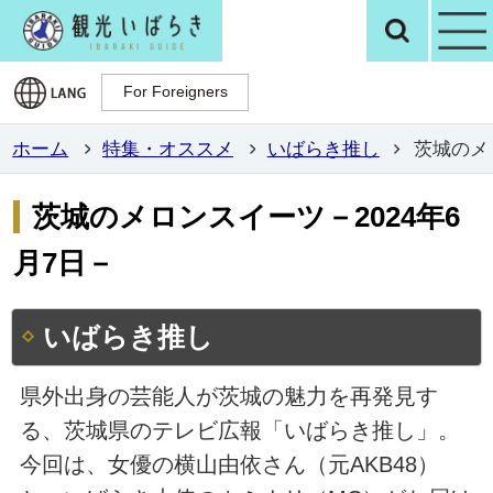
観光いばらき公
検
For Foreigners
For Foreigners
ホーム
特集・オススメ
いばらき推し
茨城のメ
茨城のメロンスイーツ－2024年6
月7日－
いばらき推し
県外出身の芸能人が茨城の魅力を再発見す
る、茨城県のテレビ広報「いばらき推し」。
今回は、女優の横山由依さん（元AKB48）