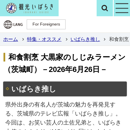
観光いばらき公
検
For Foreigners
For Foreigners
ホーム
特集・オススメ
いばらき推し
和食割烹
和食割烹 大黒家のしじみラーメン
（茨城町）－2026年6月26日－
いばらき推し
県外出身の有名人が茨城の魅力を再発見す
る、茨城県のテレビ広報「いばらき推し」。
今回は、お笑い芸人の土佐兄弟と、いばらき