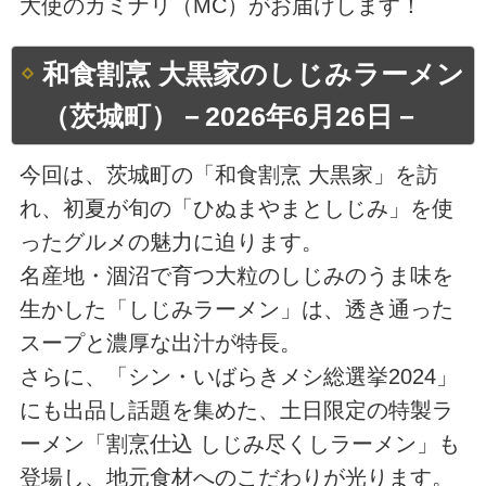
大使のカミナリ（MC）がお届けします！
和食割烹 大黒家のしじみラーメン
（茨城町）－2026年6月26日－
今回は、茨城町の「和食割烹 大黒家」を訪
れ、初夏が旬の「ひぬまやまとしじみ」を使
ったグルメの魅力に迫ります。
名産地・涸沼で育つ大粒のしじみのうま味を
生かした「しじみラーメン」は、透き通った
スープと濃厚な出汁が特長。
さらに、「シン・いばらきメシ総選挙2024」
にも出品し話題を集めた、土日限定の特製ラ
ーメン「割烹仕込 しじみ尽くしラーメン」も
登場し、地元食材へのこだわりが光ります。