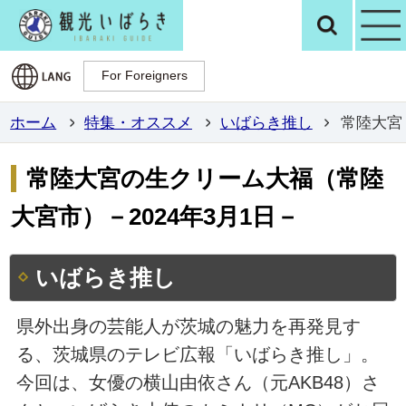
観光いばらき公
検
For Foreigners
For Foreigners
ホーム
特集・オススメ
いばらき推し
常陸大宮
常陸大宮の生クリーム大福（常陸
大宮市）－2024年3月1日－
いばらき推し
県外出身の芸能人が茨城の魅力を再発見す
る、茨城県のテレビ広報「いばらき推し」。
今回は、女優の横山由依さん（元AKB48）さ