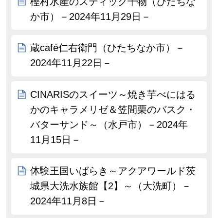
樫村水産のスティック干物（ひたちな
か市）－2024年11月29日－
蔵café仁右衛門（ひたちなか市）－
2024年11月22日－
CINARISのスイーツ～焼き芋べにはる
かのキャラメリゼ＆笠間栗のバスク・
バターサンド～（水戸市）－2024年
11月15日－
体験王国いばらき～アクアワールド茨
城県大洗水族館【2】～（大洗町）－
2024年11月8日－