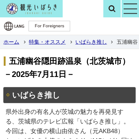
観光いばらき公
検
For Foreigners
For Foreigners
ホーム
特集・オススメ
いばらき推し
五浦幽谷
五浦幽谷隠田跡温泉（北茨城市）
－2025年7月11日－
いばらき推し
県外出身の有名人が茨城の魅力を再発見す
る、茨城県のテレビ広報「いばらき推し」。
今回は、女優の横山由依さん（元AKB48）