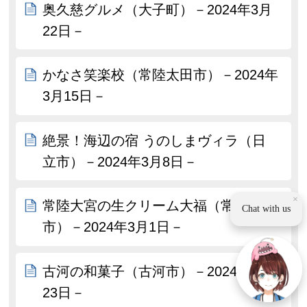
奥久慈グルメ（大子町）－2024年3月
22日－
かなさ笑楽校（常陸太田市）－2024年
3月15日－
絶景！海辺の宿 うのしまヴィラ（日
立市）－2024年3月8日－
×
常陸大宮の生クリーム大福（常陸大宮
Chat with us
市）－2024年3月1日－
古河の和菓子（古河市）－2024年2月
23日－