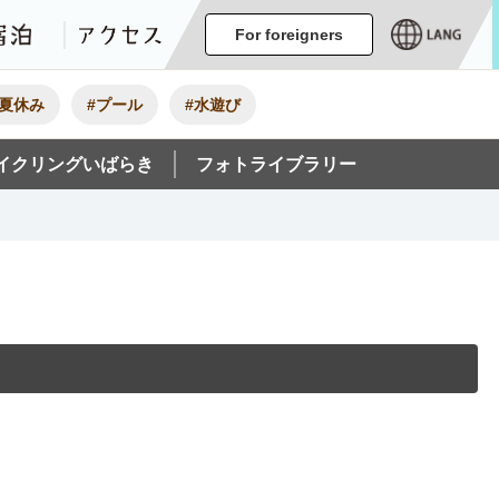
ージ
イベント
グルメ・みやげ
宿泊
アクセス
For foreigners
#夏休み
#プール
#水遊び
イクリングいばらき
フォトライブラリー