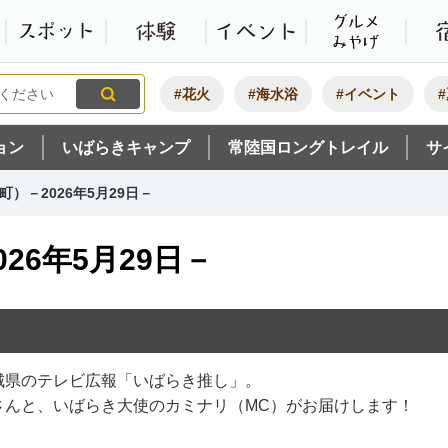
観光いばらき公式ホームペ
特集・オススメ
モデルコース
スポット
体験
#花火
#海水浴
#イベント
ョン
いばらきキャンプ
常陸国ロングトレイル
サ
）－2026年5月29日－
26年5月29日－
城県のテレビ広報「いばらき推し」。
さんと、いばらき大使のカミナリ（MC）がお届けします！