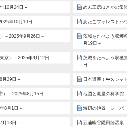
10月24日－
めん工房ほさかの常陸
25年10月10日－
あたごフォレストハウ
－2025年9月26日－
茨城をたべよう収穫祭
月19日－
京）－2025年9月12日－
茨城をたべよう収穫祭
日－
8月29日－
日本遺産！牛久シャト
－2025年8月15日－
地図と測量の科学館（
年8月1日－
海辺の絶景！シーバー
7月18日－
五浦幽谷隠田跡温泉（