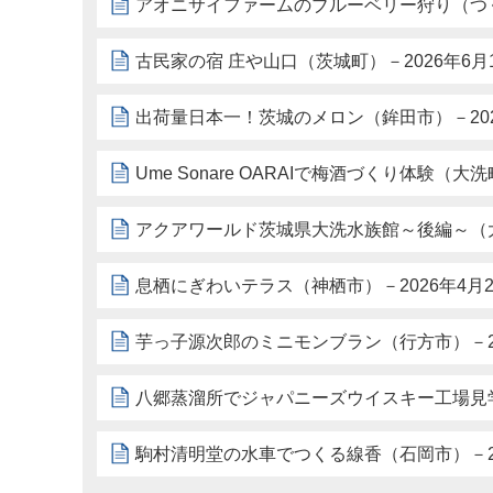
アオニサイファームのブルーベリー狩り（つく
古民家の宿 庄や山口（茨城町）－2026年6月
出荷量日本一！茨城のメロン（鉾田市）－202
Ume Sonare OARAIで梅酒づくり体験（大
アクアワールド茨城県大洗水族館～後編～（大
息栖にぎわいテラス（神栖市）－2026年4月2
芋っ子源次郎のミニモンブラン（行方市）－20
八郷蒸溜所でジャパニーズウイスキー工場見学（
駒村清明堂の水車でつくる線香（石岡市）－20