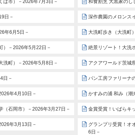
ば市）－2026年7月3日－
和食割烹 大黒家のし
19日－
深作農園のメロンスイ
6年6月5日－
大洗町歩き（大洗町）－
洗町）－2026年5月22日－
絶景リゾート！大洗ホ
洗町）－2026年5月8日－
アクアワールド茨城県
4日－
パン工房ファリーナの
26年4月10日－
かすみの浦 和み（潮来
石岡市）－2026年3月27日－
金賞受賞！いばらキッ
26年3月13日－
グランプリ受賞！オオ
6日－