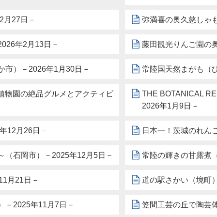
2月27日－
弥満喜の奥久慈しゃも
26年2月13日－
藤田観光りんご園の奥
）－2026年1月30日－
常陸国天然まがも（ひ
泊まれる植物園の絶品グルメとアクティビ
THE BOTANICA
2026年1月9日－
12月26日－
日本一！茨城のれんこ
石岡市）－2025年12月5日－
常陸の輝きの甘露煮（古
11月21日－
道の駅さかい（境町）－
2025年11月7日－
笠間工芸の丘で陶芸体