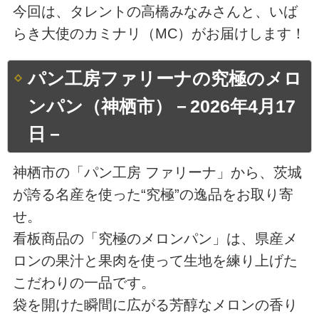
今回は、タレントの高橋みなみさんと、いば
らき大使のカミナリ（MC）がお届けします！
パン工房ファリーナの究極のメロ
ンパン（神栖市）－2026年4月17
日－
神栖市の「パン工房 ファリーナ」から、茨城
が誇る名産を使った“究極”の逸品をお取り寄
せ。
看板商品の「究極のメロンパン」は、県産メ
ロンの果汁と果肉を使って生地を練り上げた
こだわりの一品です。
袋を開けた瞬間に広がる芳醇なメロンの香り