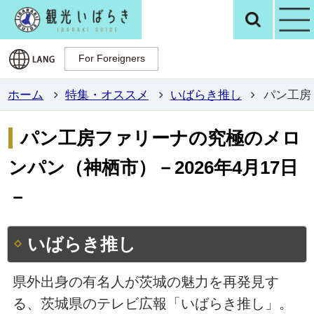
観光いばらき公
検
For Foreigners
For Foreigners
ホーム
特集・オススメ
いばらき推し
パン工房
パン工房ファリーナの究極のメロ
ンパン（神栖市）－2026年4月17日
－
いばらき推し
県外出身の有名人が茨城の魅力を再発見す
る、茨城県のテレビ広報「いばらき推し」。