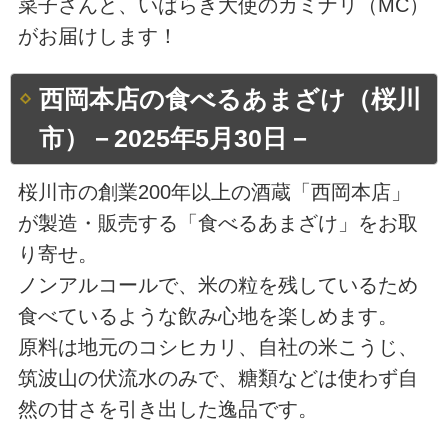
菜子さんと、いばらき大使のカミナリ（MC）
がお届けします！
西岡本店の食べるあまざけ（桜川
市）－2025年5月30日－
桜川市の創業200年以上の酒蔵「西岡本店」
が製造・販売する「食べるあまざけ」をお取
り寄せ。
ノンアルコールで、米の粒を残しているため
食べているような飲み心地を楽しめます。
原料は地元のコシヒカリ、自社の米こうじ、
筑波山の伏流水のみで、糖類などは使わず自
然の甘さを引き出した逸品です。