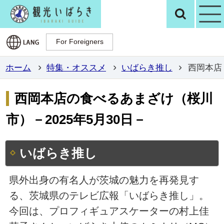
観光いばらき公
検
For Foreigners
For Foreigners
ホーム
特集・オススメ
いばらき推し
西岡本店
西岡本店の食べるあまざけ（桜川
市）－2025年5月30日－
いばらき推し
県外出身の有名人が茨城の魅力を再発見す
る、茨城県のテレビ広報「いばらき推し」。
今回は、プロフィギュアスケーターの村上佳